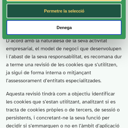
Les obligacions legals imposades per la normativa
són dues: l’obligació de transparència i l’obligació
Permetre la selecció
de l’obtenció del consentiment explícit de l’usuari
del lloc Web/APP.
Denega
D’acord amb la naturalesa de la seva activitat
empresarial, el model de negoci que desenvolupen
i l’abast de la seva responsabilitat, es recomana dur
a terme una revisió de les cookies que s’utilitzen,
ja sigui de forma interna o mitjançant
l’assessorament d’entitats especialitzades.
Aquesta revisió tindrà com a objectiu identificar
les cookies que s’estan utilitzant, analitzant si es
tracta de cookies pròpies o de tercers, de sessió o
persistents, i concretant-ne la seva funció per
decidir si s’emmarquen o no en l’àmbit d’aplicació