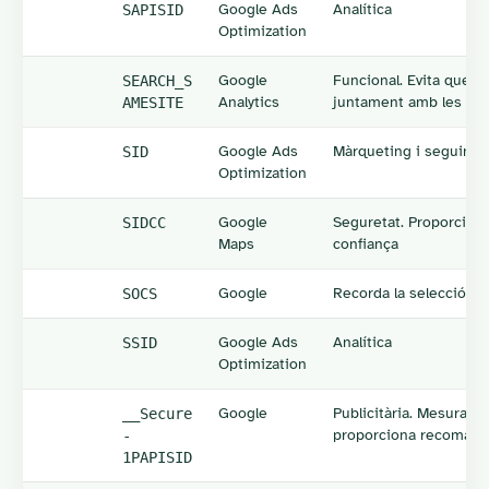
Google Ads
Analítica
SAPISID
Optimization
Google
Funcional. Evita que e
SEARCH_S
Analytics
juntament amb les sol·
AMESITE
Google Ads
Màrqueting i seguime
SID
Optimization
Google
Seguretat. Proporciona 
SIDCC
Maps
confiança
Google
Recorda la selecció de
SOCS
Google Ads
Analítica
SSID
Optimization
Google
Publicitària. Mesura el
__Secure
proporciona recomana
-
1PAPISID