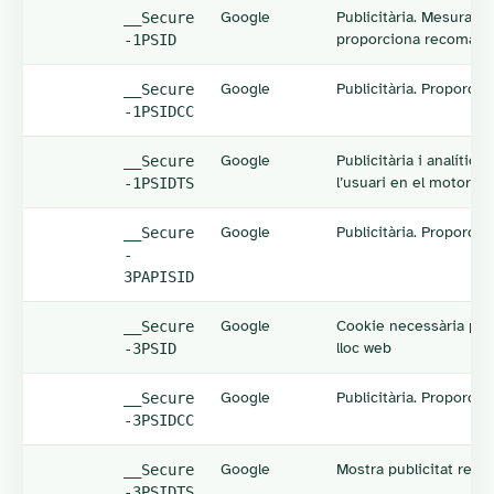
Google
Publicitària. Mesura el
__Secure
proporciona recomana
-1PSID
Google
Publicitària. Proporcio
__Secure
-1PSIDCC
Google
Publicitària i analític
__Secure
l’usuari en el motor de
-1PSIDTS
Google
Publicitària. Proporcio
__Secure
-
3PAPISID
Google
Cookie necessària per a
__Secure
lloc web
-3PSID
Google
Publicitària. Proporcio
__Secure
-3PSIDCC
Google
Mostra publicitat relle
__Secure
-3PSIDTS