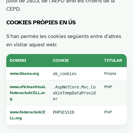
juliol de 2023, de l’AEPD amb els criteris de la
CEPD.
COOKIES PRÒPIES EN ÚS
S’han permès les cookies següents entre d’altres
en visitar aquest web:
DOMINI
COOKIE
TITULAR
F
www.lliurea.org
Pròpia
F
ok_cookies
www.oficinavirtual.
PHP
N
.AspNetCore.Mvc.Co
federacioACELL.or
se
okieTempDataProvid
g
es
er
www.federacioACE
PHP
Fu
PHPSESSID
LL.org
tr