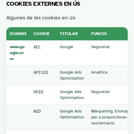
COOKIES EXTERNES EN ÚS
Algunes de les cookies en ús:
DOMINI
COOKIE
TITULAR
FUNCIÓ
www.go
Google
Seguretat
AEC
ogle.co
m
Google Ads
Analítica
APISID
Optimization
Google Ads
Seguretat
HSID
Optimization
Google Ads
Màrqueting. Emmagatze
NID
Optimization
per a proporcionar-los
reorientació.