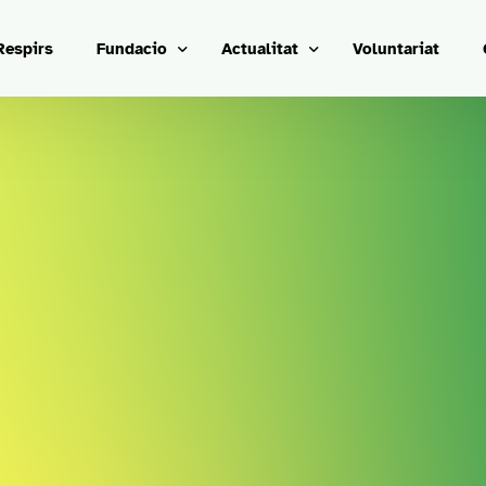
Respirs
Fundacio
Actualitat
Voluntariat
Transparencia
Actes destacats
Entitats
Noticies
Identitat corporativa