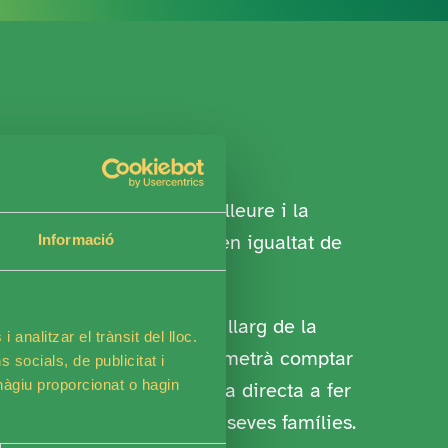
tel·lectual a través del lleure i la
ipar i gaudir del lleure en igualtat de
Informació
part d’aquesta missió al llarg de la
 analitzar el trànsit del lloc.
 a tota la temporada i permetrà comptar
socials, de publicitat i
hàgiu proporcionat o hagin
ió, contribuiràs de manera directa a fer
els nostres membres i les seves famílies.