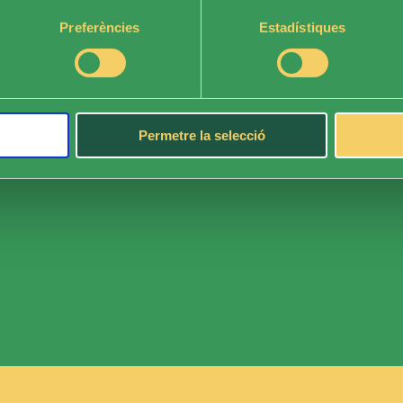
Preferències
Estadístiques
T’hi animes?
Apunta’t!
Permetre la selecció