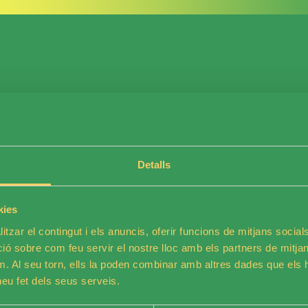
 promou la inclusió de persones amb discapacitat in
egurs on cada persona pugui desenvolupar-se, partic
Detalls
condicions.
kies
ea busca persones compromeses que vulguin formar 
tzar el contingut i els anuncis, oferir funcions de mitjans socials i
litzada mitjançant aquest formulari és vàlida per
 sobre com feu servir el nostre lloc amb els partners de mitjans 
m. Al seu torn, ells la poden combinar amb altres dades que els 
ts i esdeveniments de lleure. Amb la teva participac
 heu fet dels seus serveis.
ves, de qualitat i amb un impacte real en la vida d