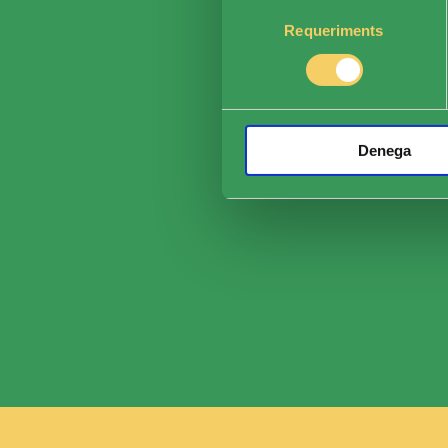
Selecció
Requeriments
de
consentiment
Denega