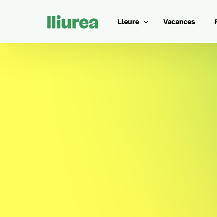
Lleure
Vacances
Caps de setmana
Tallers
Al teu costat
Barcelona cultural