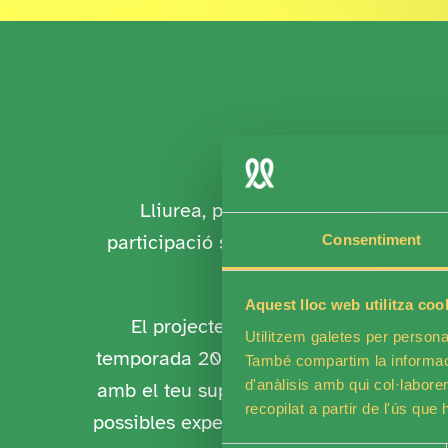
Lliurea, part de la Fundació ACELL,
participació social, generant espais s
Consentiment
Aquest lloc web utilitza coo
El projecte de voluntariat de Lliur
Utilitzem galetes per personali
temporada 2025-2026. La inscripció rea
També compartim la informació
d'anàlisis amb qui col·labore
amb el teu suport en diferents activita
recopilat a partir de l'ús que
possibles experiències de lleure inclusi