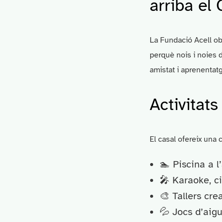
arriba el
La Fundació Acell ob
perquè nois i noies 
amistat i aprenentatg
Activitat
El casal ofereix una c
🏊 Piscina a l’
🎤 Karaoke, c
🎨 Tallers cre
💦 Jocs d’aigua