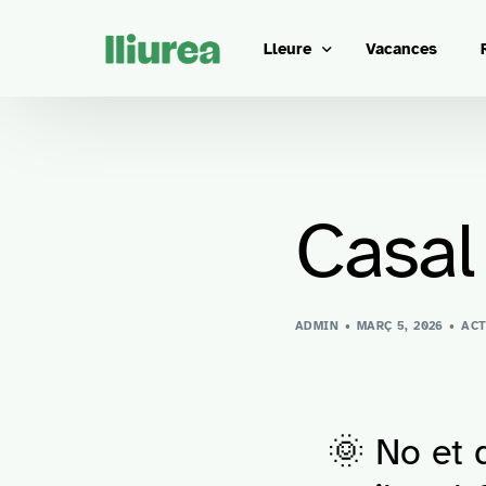
Lleure
Vacances
Caps de setmana
Tallers
Casal
Al teu costat
Barcelona cultural
ADMIN
MARÇ 5, 2026
ACT
🌞 No et q