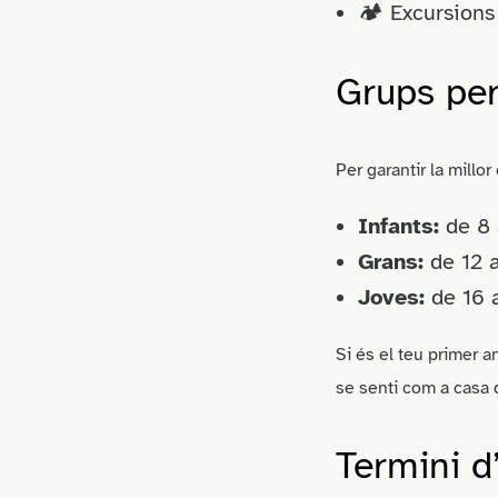
🏕 Excursions 
Grups per
Per garantir la millor
Infants:
de 8 
Grans:
de 12 a
Joves:
de 16 a
Si és el teu primer a
se senti com a casa d
Termini d