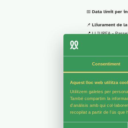
📅
Data límit per in
📌
Lliurament de la
📍 LLIUREA – Passei
🕙 De dilluns a diven
Més info
Consentiment
Si necessites resoldr
Aquest lloc web utilitza coo
Utilitzem galetes per personali
📞
Telèfons:
93.274.
També compartim la informació
✉
Correu electrònic
d'anàlisis amb qui col·labore
recopilat a partir de l'ús que
A LLIUREA creiem i 
teva vida!
Selecció