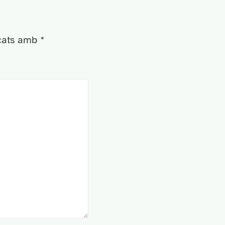
rcats amb
*