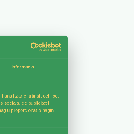
Informació
 través de:
 analitzar el trànsit del lloc.
socials, de publicitat i
hàgiu proporcionat o hagin
l millor estiu de la