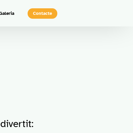
Contacte
Galeria
ivertit: