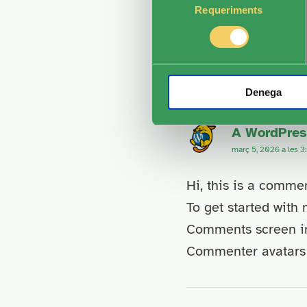
Requeriments
de
consentiment
ONE THOUGHT ON “
CASA
Denega
A WordPre
març 5, 2026 a les 3
Hi, this is a commen
To get started with
Comments screen in
Commenter avatar