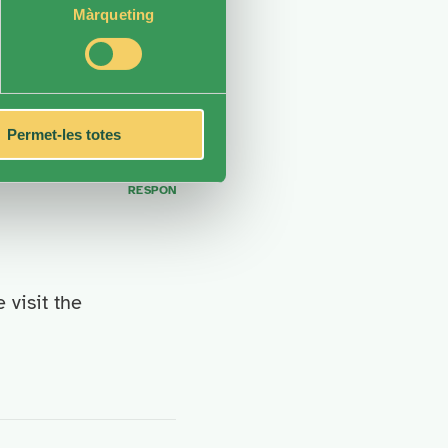
Màrqueting
Permet-les totes
RESPON
 visit the