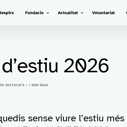
Respirs
Fundacio
Actualitat
Voluntariat
Transparencia
Actes destacats
Entitats
Noticies
 d’estiu 2026
Identitat corporativa
ES DESTACATS
1 MIN READ
uedis sense viure l’estiu més d