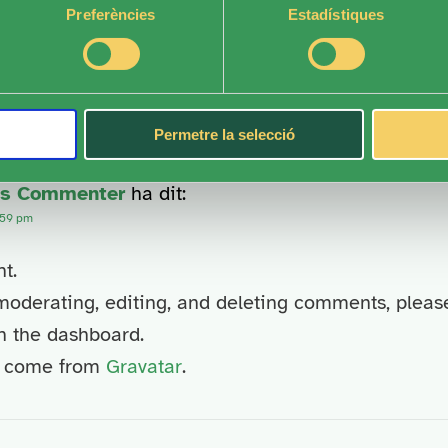
Preferències
Estadístiques
L D’ESTIU 2026
”
Permetre la selecció
ss Commenter
ha dit:
:59 pm
t.
 moderating, editing, and deleting comments, please
 the dashboard.
s come from
Gravatar
.