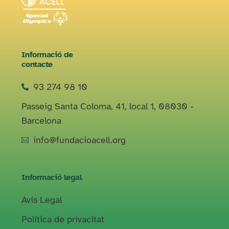
Informació de
contacte
93 274 98 10
Passeig Santa Coloma, 41, local 1, 08030 -
Barcelona
info@fundacioacell.org
Informació legal
Avís Legal​
Política de privacitat