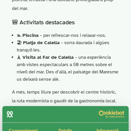
del mar.
🎒 Activitats destacades
🏊
Piscina
– per refrescar-nos i relaxar-nos.
🏖
Platja de Calella
– sorra daurada i aigües
tranquil·les.
🗼
Visita al Far de Calella
– una experiència
amb vistes espectaculars a 50 metres sobre el
nivell del mar. Des d’allà, el paisatge del Maresme
us deixarà sense alè.
A més, temps lliure per descobrir el centre històric,
la ruta modernista o gaudir de la gastronomia local.
Les inscripcions estaran obertes del
18 al 29 de
maig
i es realitzaran exclusivament a través del
Consentiment
Detalls
Informació