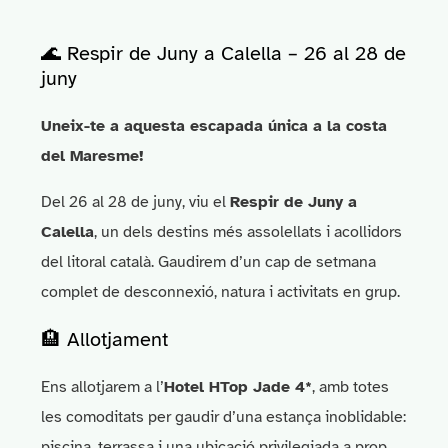
🌊 Respir de Juny a Calella – 26 al 28 de
juny
Uneix-te a aquesta escapada única a la costa
del Maresme!
Del 26 al 28 de juny, viu el
Respir de Juny a
Calella
, un dels destins més assolellats i acollidors
del litoral català. Gaudirem d’un cap de setmana
complet de desconnexió, natura i activitats en grup.
🏨 Allotjament
Ens allotjarem a l’
Hotel HTop Jade 4*
, amb totes
les comoditats per gaudir d’una estança inoblidable:
piscina, terrassa i una ubicació privilegiada a prop