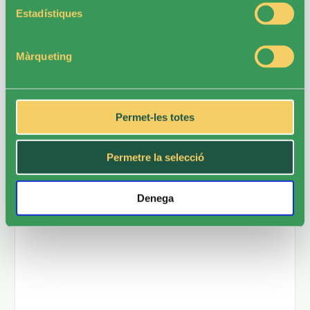
🌞 No t’ho pensis més – Calella t’espera!
Estadístiques
*Linkat amb el PDF del Respir.
Màrqueting
Deixa un comentari
Permet-les totes
L'adreça electrònica no es publicarà.
Els camps
necessaris estan marcats amb
*
Permetre la selecció
Comentari
*
Denega