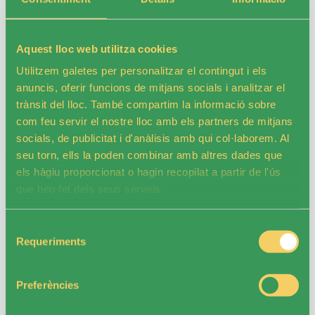
portal oficial:
👉
Aquest lloc web utilitza cookies
https://oficinavirtual.federacioacell.org/Account/Login
Utilitzem galetes per personalitzar el contingut i els
📍 Punt de trobada
anuncis, oferir funcions de mitjans socials i analitzar el
trànsit del lloc. També compartim la informació sobre
com feu servir el nostre lloc amb els partners de mitjans
Pl. Anna Gironella (Recinte Mundet)
– Sortida
socials, de publicitat i d'anàlisis amb qui col·laborem. Al
amb transport inclòs.
seu torn, ells la poden combinar amb altres dades que
els hàgiu proporcionat o hagin recopilat a partir de l'ús
📞 Tota la informació aquí
que heu fet dels seus serveis.
Per a qualsevol dubte, poseu-vos en contacte amb
Selecció
nosaltres al telèfon:
Requeriments
de
consentiment
📱 93.274.98.10
📧 lleure@fundacioacell.org
Preferències